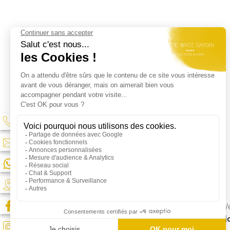
Best We
Rej