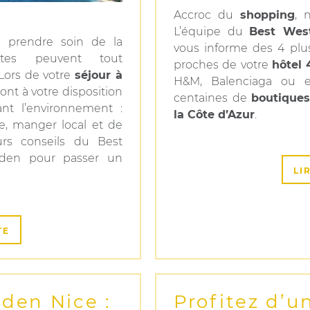
Accroc du
shopping
, 
L’équipe du
Best West
de prendre soin de la
vous informe des 4 pl
tes peuvent tout
proches de votre
hôtel 
Lors de votre
séjour à
H&M, Balenciaga ou e
ont à votre disposition
centaines de
boutique
ant l’environnement :
la Côte d’Azur
.
ne, manger local et de
urs conseils du Best
rden pour passer un
LI
TE
rden Nice :
Profitez d’u