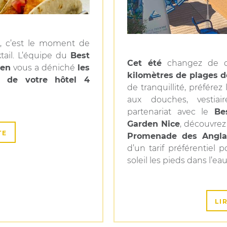
, c’est le moment de
ail. L’équipe du
Best
Cet été
changez de 
den
vous a déniché
les
kilomètres de plages d
s de votre hôtel 4
de tranquillité, préfére
aux douches, vestiair
partenariat avec le
Be
Garden Nice
, découvrez
TE
Promenade des Angla
d’un tarif préférentiel 
soleil les pieds dans l’ea
LI