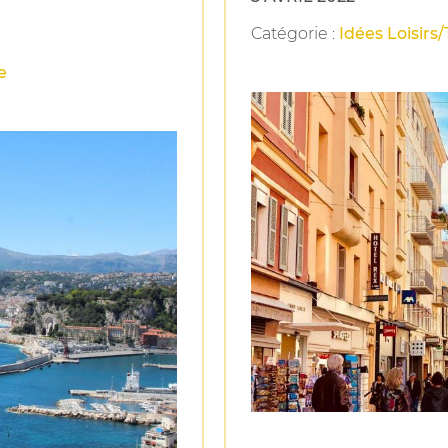
Catégorie
:
Idées Loisirs
e