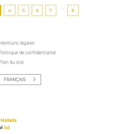
...
4
5
6
7
8
Mentions légales
Politique de confidentialité
Plan du site
FRANÇAIS
Hotels
oi
ici