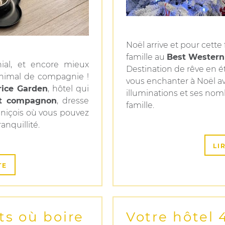
Noël arrive et pour cette
famille au
Best Western 
ial, et encore mieux
Destination de rêve en ét
nimal de compagnie !
vous enchanter à Noël a
rice Garden
, hôtel qui
illuminations et ses nomb
it compagnon
, dresse
famille.
 niçois où vous pouvez
anquillité.
LI
TE
ts où boire
Votre hôtel 