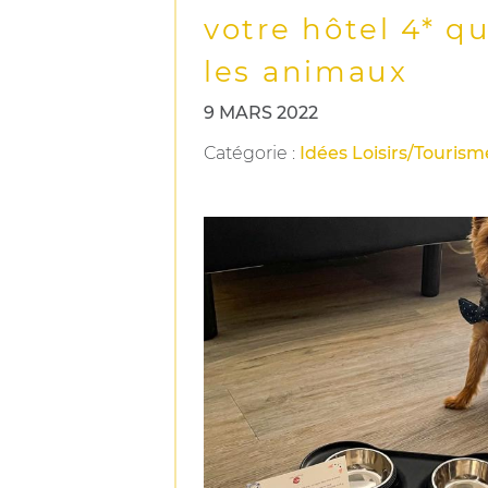
votre hôtel 4* q
les animaux
9 MARS 2022
Catégorie
:
Idées Loisirs/Tourism