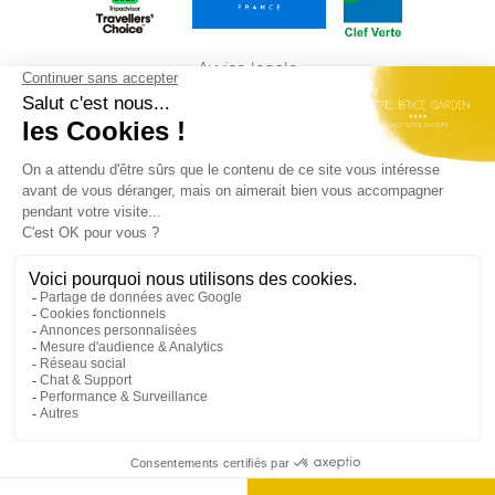
Avviso legale
Politica sulla riservatezza
Mappa del sito
ITALIANO
Best Western Plus Hôtel Brice Garden Nice du
groupe
Summer Hotels
Rejoignez-nous et retrouvez nos dernières offres
d'emploi
ici
sito ufficiale - Tutti i diritti riservati - Best Western Plus Hôtel Brice
Garden Nice © 2026
Ogni proprietà BWH Hotels è gestita individualmente da un
proprietario indipendente.
bestwesternrewards.fr
bestwestern.fr