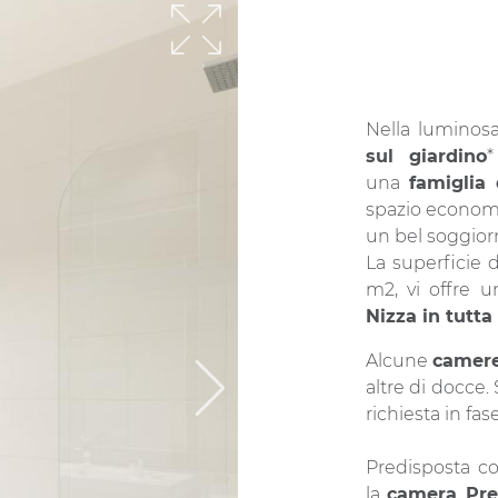
Nella lumino
sul giardino
*
una
famiglia
spazio economic
un bel soggiorn
La superficie 
m2, vi offre 
Nizza in tutta
Alcune
camere
altre di docce.
richiesta in fa
Predisposta co
la
camera Pres