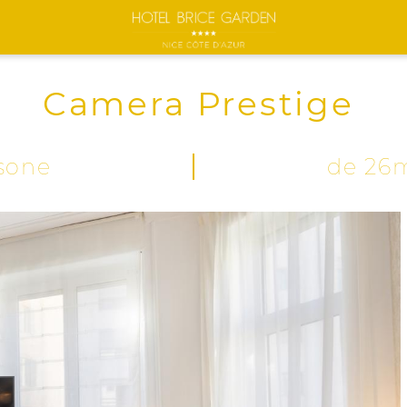
Camera Prestige
sone
de 26