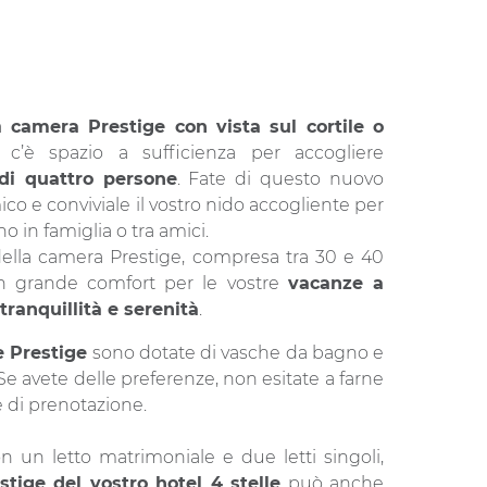
sa
camera Prestige con vista sul cortile o
 c’è spazio a sufficienza per accogliere
 di quattro persone
. Fate di questo nuovo
o e conviviale il vostro nido accogliente per
o in famiglia o tra amici.
della camera Prestige, compresa tra 30 e 40
un grande comfort per le vostre
vacanze a
 tranquillità e serenità
.
 Prestige
sono dotate di vasche da bagno e
 Se avete delle preferenze, non esitate a farne
se di prenotazione.
n un letto matrimoniale e due letti singoli,
tige del vostro hotel 4 stelle
può anche