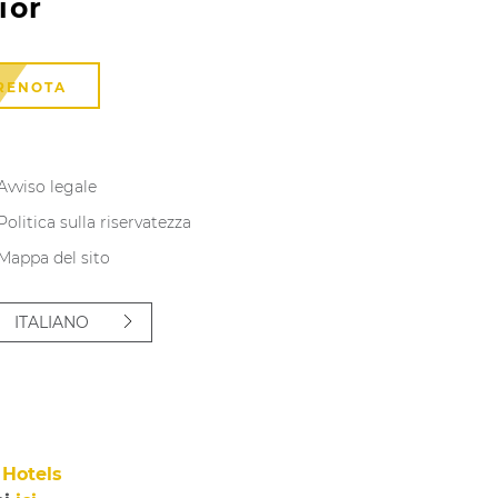
ior
Camera C
RENOTA
SCOPRI
Avviso legale
Politica sulla riservatezza
Mappa del sito
ITALIANO
Hotels