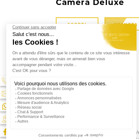
Camera Deluxe
SCOPRI
PRENOTA
Best We