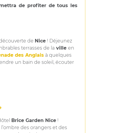
mettra de profiter de tous les
a découverte de
Nice
! Déjeunez
mbrables terrasses de la
ville
en
enade des Anglais
à quelques
endre un bain de soleil, écouter
ce
’Hôtel
Brice Garden Nice
!
 l’ombre des orangers et des