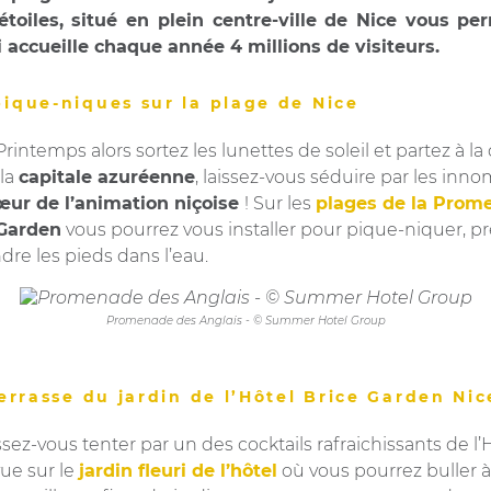
toiles, situé en plein centre-ville de Nice vous per
i accueille chaque année 4 millions de visiteurs.
pique-niques sur la plage de Nice
intemps alors sortez les lunettes de soleil et partez à l
 la
capitale azuréenne
, laissez-vous séduire par les inno
œur de l’animation niçoise
! Sur les
plages de la Prom
 Garden
vous pourrez vous installer pour pique-niquer, pr
dre les pieds dans l’eau.
Promenade des Anglais - © Summer Hotel Group
terrasse du jardin de l’Hôtel Brice Garden Ni
issez-vous tenter par un des cocktails rafraichissants de l
vue sur le
jardin fleuri de l’hôtel
où vous pourrez buller à