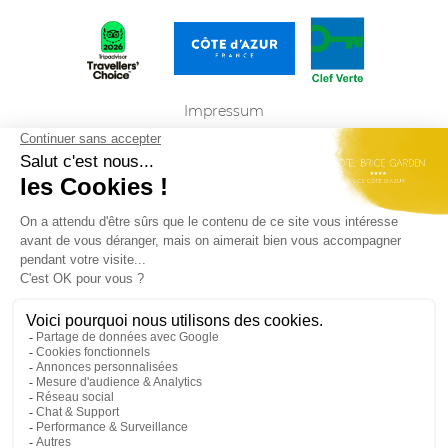
Impressum
Datenschutz-Bestimmungen
Sitemap
DEUTSCH
Best Western Plus Hôtel Brice Garden Nice du
groupe
Summer Hotels
Rejoignez-nous et retrouvez nos dernières offres
d'emploi
ici
Offizielle Website - alle Rechte vorbehalten - Best Western Plus