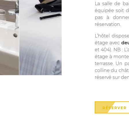
La salle de ba
équipée soit d
pas à donne
réservation.
L’hôtel dispo
étage avec
deu
et 404). NB : L
étage à monte
terrasse. Un p
colline du châ
réservé sur de
RÉSERVER