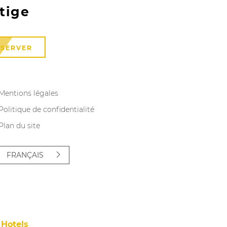
tige
Chambre 
ÉSERVER
DÉCOUVRIR
Mentions légales
Politique de confidentialité
Plan du site
FRANÇAIS
Hotels