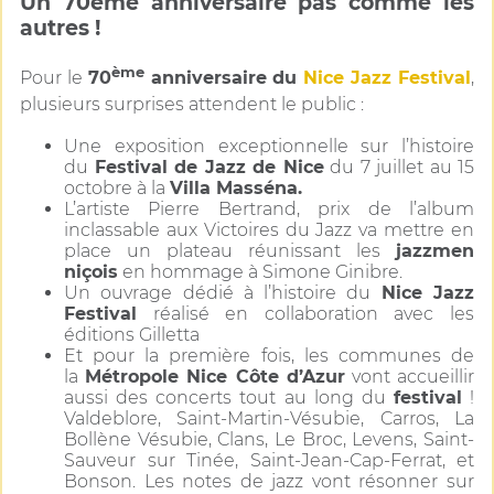
Un 70ème anniversaire pas comme les
autres !
ème
Pour le
70
anniversaire du
Nice Jazz Festival
,
plusieurs surprises attendent le public :
Une exposition exceptionnelle sur l’histoire
du
Festival de Jazz de Nice
du 7 juillet au 15
octobre à la
Villa Masséna.
L’artiste Pierre Bertrand, prix de l’album
inclassable aux Victoires du Jazz va mettre en
place un plateau réunissant les
jazzmen
niçois
en hommage à Simone Ginibre.
Un ouvrage dédié à l’histoire du
Nice Jazz
Festival
réalisé en collaboration avec les
éditions Gilletta
Et pour la première fois, les communes de
la
Métropole Nice Côte d’Azur
vont accueillir
aussi des concerts tout au long du
festival
!
Valdeblore, Saint-Martin-Vésubie, Carros, La
Bollène Vésubie, Clans, Le Broc, Levens, Saint-
Sauveur sur Tinée, Saint-Jean-Cap-Ferrat, et
Bonson. Les notes de jazz vont résonner sur