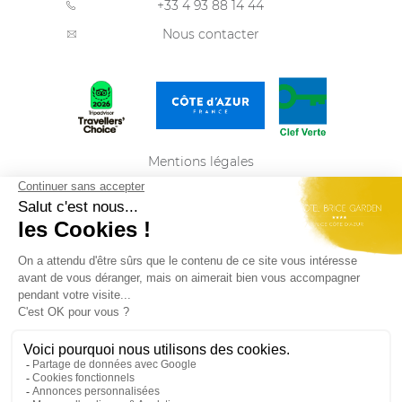
+33 4 93 88 14 44
Nous contacter
Mentions légales
Politique de confidentialité
Plan du site
FRANÇAIS
Best Western Plus Hôtel Brice Garden Nice du
groupe
Summer Hotels
Rejoignez-nous et retrouvez nos dernières offres
d'emploi
ici