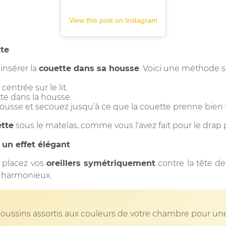
View this post on Instagram
tte
insérer la
couette dans sa housse
. Voici une méthode si
entrée sur le lit.
tte dans la housse.
housse et secouez jusqu’à ce que la couette prenne bien t
ette
sous le matelas, comme vous l'avez fait pour le drap 
 un effet élégant
 placez vos
oreillers symétriquement
contre la tête de l
l harmonieux.
coussins assortis aux couleurs de votre chambre pour un