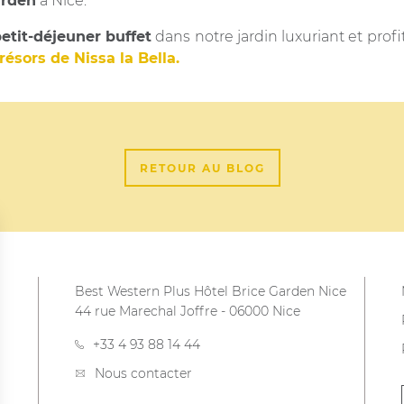
arden
à Nice.
etit-déjeuner buffet
dans notre jardin luxuriant et prof
ésors de Nissa la Bella.
RETOUR AU BLOG
Best Western Plus Hôtel Brice Garden Nice
44 rue Marechal Joffre
-
06000
Nice
+33 4 93 88 14 44
Nous contacter