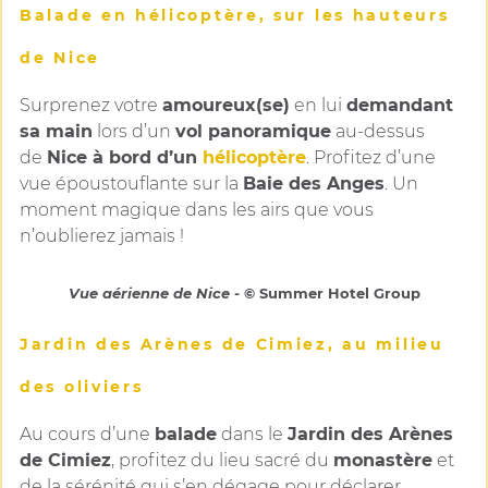
Balade en hélicoptère, sur les hauteurs
de Nice
Surprenez votre
amoureux(se)
en lui
demandant
sa main
lors d’un
vol panoramique
au-dessus
de
Nice à bord d’un
hélicoptère
. Profitez d’une
vue époustouflante sur la
Baie des Anges
. Un
moment magique dans les airs que vous
n’oublierez jamais !
Vue aérienne de Nice -
© Summer Hotel Group
Jardin des Arènes de Cimiez, au milieu
des oliviers
Au cours d’une
balade
dans le
Jardin des Arènes
de Cimiez
, profitez du lieu sacré du
monastère
et
de la sérénité qui s’en dégage pour déclarer